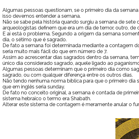
Algumas pessoas questionam, se o primeiro dia da semana q
isso devemos entender a semana.
Não se sabe pela história quando surgiu a semana de sete
arqueologistas definem que era um dia de temor, outro, de
E ai está o problema. Segundo a origem da semana soment
dia, o sétimo que é sagrado.
De fato a semana foi determinada mediante a contagem do 
seria muito mais fácil do que em número de 7.
Assim ao acrescentar dias sagrados dentro da semana, tem q
único dia considerado sagrado, aquele ligado ao paganism
Algumas pessoas determinam que o primeiro dia como sagra
sagrado, ou com qualquer diferença entre os outros dias.
Não tendo nenhuma norma bíblica para que o primeiro dia sej
que em inglês seria sunday.
De fato no conceito original, a semana é contada de primei
sistema hebraico o termo era Shabath.
Alterar este sistema de contagem é meramente anular o fu