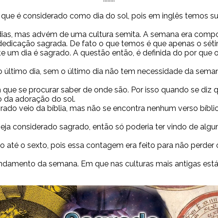
ue é considerado como dia do sol, pois em inglês temos sun
 dias, mas advém de uma cultura semita. A semana era compos
 dedicação sagrada. De fato o que temos é que apenas o séti
e um dia é sagrado. A questão então, é definida do por qu
último dia, sem o último dia não tem necessidade da seman
ue se procurar saber de onde são. Por isso quando se diz qu
o da adoração do sol.
do veio da bíblia, mas não se encontra nenhum verso bíblic
a considerado sagrado, então só poderia ter vindo de alguma 
ro até o sexto, pois essa contagem era feito para não perder
ndamento da semana. Em que nas culturas mais antigas está 