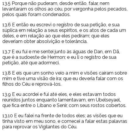
13.5 Porque não puderam, desde então, falar, nem
levantaram os olhos ao céu, por vergonha pelos pecados,
pelos quais foram condenados.
13.6 E então eu escrevi o registro de sua petição, e sua
súplica em relação a seus espíritos, e os atos de cada um
deles, e em relação ao que eles pediram; que eles
deveriam obter absolvição e tolerância.
13.7 E eu fui e me sentei junto às águas de Dan, em Dã,
que é a sudoeste de Hermon; e eu li o registro de sua
petição, até que adormeci.
13.8 E eis que um sonho veio a mim e visões caíram sobre
mim e tive uma visão de ira; que eu deveria falar com os
filhos do Céu e reprová-los.
13.9 E eu acordei e fui até eles, e eles estavam todos
reunidos juntos enquanto lamentavam, em Ubelseyael,
que fica entre o Líbano e Senir, com seus rostos cobertos.
13.10 E eu falei na frente de todos eles; as visões que eu
tinha visto em meu sono, e comecei a falar estas palavras
para reprovar os Vigilantes do Céu.