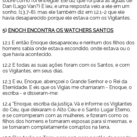
sobre como foi entregue. Ele diz que foi para as águas de
Dan (Lago Van?) E leu, e uma resposta veio a ele em um
sonho, (13.7-8), mas ele também diz em 12.1-2 que ele
havia desaparecido porque ele estava com os Vigilantes.
5)
ENOCH ENCONTRA OS WATCHERS SANTOS
12.1 E então Enoque desapareceu e nenhum dos filhos dos
homens sabia onde estava escondido, onde estava ou o
que havia acontecido.
12.2 E todas as suas ações foram com os Santos, e com
os Vigilantes, em seus dias.
12.3 E eu, Enoque, abençoei o Grande Senhor e o Rei da
Eternidade. E eis que os Vigias me chamaram - Enoque, o
escriba - e disseram-me:
12.4 "Enoque, escriba da justiça. Vá e informe os Vigilantes
do Céu, que deixaram o Alto Céu e o Santo Lugar Eterno,
e se corromperam com as mulheres, e fizeram como os
filhos dos homens e tomaram esposas para si mesmas. e
se tornaram completamente corruptos na terra.