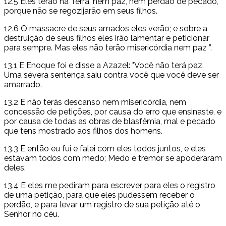
12.5 Eles terão na Terra, nem paz, nem perdão de pecado,
porque não se regozijarão em seus filhos.
12.6 O massacre de seus amados eles verão; e sobre a
destruição de seus filhos eles irão lamentar e peticionar
para sempre. Mas eles não terão misericórdia nem paz ”.
13.1 E Enoque foi e disse a Azazel: "Você não terá paz.
Uma severa sentença saiu contra você que você deve ser
amarrado.
13.2 E não terás descanso nem misericórdia, nem
concessão de petições, por causa do erro que ensinaste, e
por causa de todas as obras de blasfêmia, mal e pecado
que tens mostrado aos filhos dos homens.
13.3 E então eu fui e falei com eles todos juntos, e eles
estavam todos com medo; Medo e tremor se apoderaram
deles.
13.4 E eles me pediram para escrever para eles o registro
de uma petição, para que eles pudessem receber o
perdão, e para levar um registro de sua petição até o
Senhor no céu.