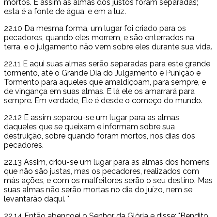
mortos. E assim as almas dos justos foram separadas;
esta é a fonte de água, e em a luz.
22.10 Da mesma forma, um lugar foi criado para os
pecadores, quando eles morrem, e são enterrados na
terra, e o julgamento não vem sobre eles durante sua vida.
22.11 E aqui suas almas serão separadas para este grande
tormento, até o Grande Dia do Julgamento e Punição e
Tormento para aqueles que amaldiçoam, para sempre, e
de vingança em suas almas. E lá ele os amarrará para
sempre. Em verdade, Ele é desde o começo do mundo.
22.12 E assim separou-se um lugar para as almas
daqueles que se queixam e informam sobre sua
destruição, sobre quando foram mortos, nos dias dos
pecadores.
22.13 Assim, criou-se um lugar para as almas dos homens
que não são justas, mas os pecadores, realizados com
más ações, e com os malfeitores serão o seu destino. Mas
suas almas não serão mortas no dia do juízo, nem se
levantarão daqui. "
22.14 Então abençoei o Senhor da Glória e disse: "Bendito