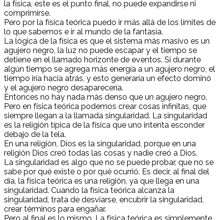
la física, este es el punto final, no puede expandirse ni
comprimirse.
Pero por la física teórica puedo ir más allá de los límites de
lo que sabemos e ir al mundo de la fantasía.
La lógica de la física es que el sistema más masivo es un
agujero negro, la luz no puede escapar y el tiempo se
detiene en el llamado horizonte de eventos. Si durante
algún tiempo se agrega más energía a un agujero negro, el
tiempo iría hacia atrás, y esto generaría un efecto dominó
y el agujero negro desaparecería.
Entonces no hay nada más denso que un agujero negro.
Pero en física teórica podemos crear cosas infinitas, que
siempre llegan a la llamada singularidad. La singularidad
es la religión típica de la física que uno intenta esconder
debajo de la tela.
En una religión, Dios es la singularidad, porque en una
religión Dios creó todas las cosas y nadie creó a Dios.
La singularidad es algo que no se puede probar, que no se
sabe por qué existe o por qué ocurrió. Es decir, al final del
día, la física teórica es una religión, ya que llega en una
singularidad. Cuando la física teórica alcanza la
singularidad, trata de desviarse, encubrir la singularidad,
crear términos para engañar.
Pero al final es lo mismo. La física teórica es simplemente